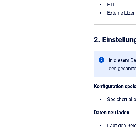
ETL
Externe Lize
2. Einstellu
In diesem Be
den gesamte
Konfiguration spei
Speichert al
Daten neu laden
Lädt den Bere