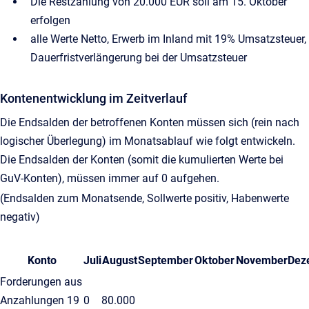
Die Restzahlung von 20.000 EUR soll am 15. Oktober
erfolgen
alle Werte Netto, Erwerb im Inland mit 19% Umsatzsteuer,
Dauerfristverlängerung bei der Umsatzsteuer
Kontenentwicklung im Zeitverlauf
Die Endsalden der betroffenen Konten müssen sich (rein nach
logischer Überlegung) im Monatsablauf wie folgt entwickeln.
Die Endsalden der Konten (somit die kumulierten Werte bei
GuV-Konten), müssen immer auf 0 aufgehen.
(Endsalden zum Monatsende, Sollwerte positiv, Habenwerte
negativ)
Konto
Juli
August
September
Oktober
November
Dez
Forderungen aus
Anzahlungen 19
0
80.000