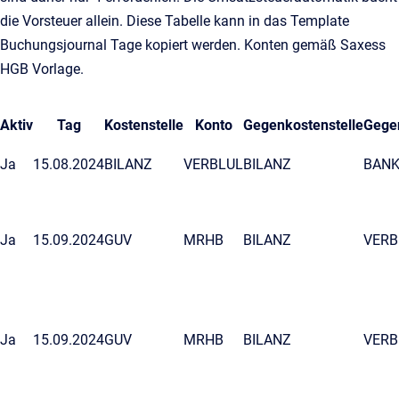
die Vorsteuer allein. Diese Tabelle kann in das Template
Buchungsjournal Tage kopiert werden. Konten gemäß Saxess
HGB Vorlage.
Aktiv
Tag
Kostenstelle
Konto
Gegenkostenstelle
Gege
Ja
15.08.2024
BILANZ
VERBLUL
BILANZ
BAN
Ja
15.09.2024
GUV
MRHB
BILANZ
VERB
Ja
15.09.2024
GUV
MRHB
BILANZ
VERB