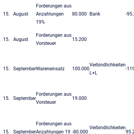
Forderungen aus
August
Anzahlungen
80.000
Bank
-95
19%
Forderungen aus
August
15.200
Vorsteuer
Verbindlichkeiten
September
Wareneinsatz
100.000
-11
L+L
Forderungen aus
September
19.000
Vorsteuer
Forderungen aus
Verbindlichkeiten
September
Anzahlungen 19
-80.000
95.