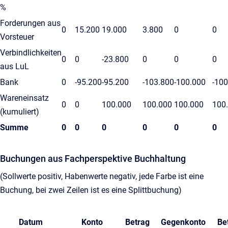
%
Forderungen aus
0
15.200
19.000
3.800
0
0
Vorsteuer
Verbindlichkeiten
0
0
-23.800
0
0
0
aus LuL
Bank
0
-95.200
-95.200
-103.800
-100.000
-100
Wareneinsatz
0
0
100.000
100.000
100.000
100
(kumuliert)
Summe
0
0
0
0
0
0
Buchungen aus Fachperspektive Buchhaltung
(Sollwerte positiv, Habenwerte negativ, jede Farbe ist eine
Buchung, bei zwei Zeilen ist es eine Splittbuchung)
Datum
Konto
Betrag
Gegenkonto
Be