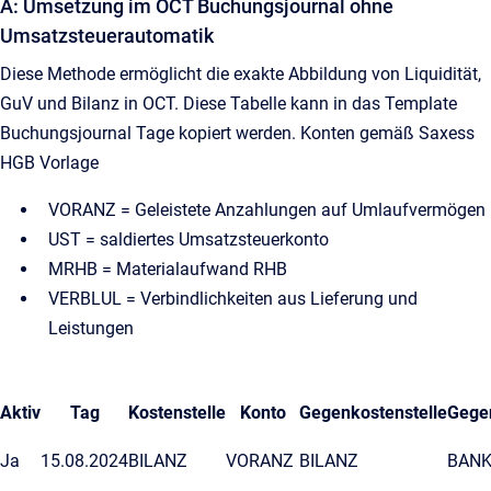
A: Umsetzung im OCT Buchungsjournal ohne
Umsatzsteuerautomatik
Diese Methode ermöglicht die exakte Abbildung von Liquidität,
GuV und Bilanz in OCT. Diese Tabelle kann in das Template
Buchungsjournal Tage kopiert werden. Konten gemäß Saxess
HGB Vorlage
VORANZ = Geleistete Anzahlungen auf Umlaufvermögen
UST = saldiertes Umsatzsteuerkonto
MRHB = Materialaufwand RHB
VERBLUL = Verbindlichkeiten aus Lieferung und
Leistungen
Aktiv
Tag
Kostenstelle
Konto
Gegenkostenstelle
Gege
Ja
15.08.2024
BILANZ
VORANZ
BILANZ
BAN