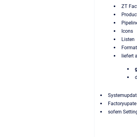
ZT Fac
Produc
Pipelin
Icons
Listen
Format
liefert 
Systemupdate
Factoryupate
sofern Setti