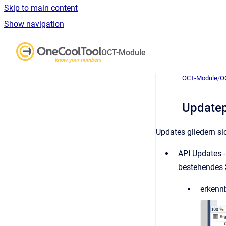
Skip to main content
Show navigation
Go to homepage
OCT-Module
OCT-Module
/
O
Update
Updates gliedern sic
API Updates -
bestehendes 
erkenn