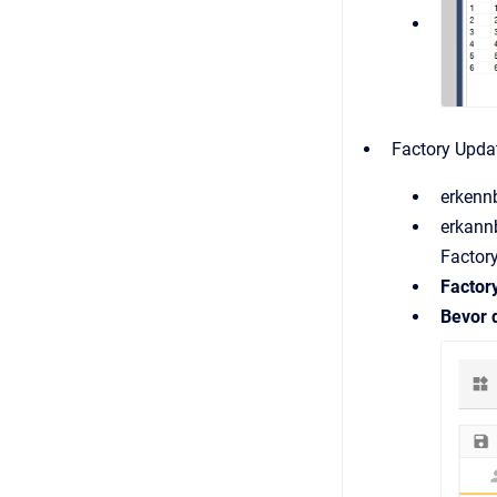
Factory Updat
erkenn
erkann
Factor
Factor
Bevor 