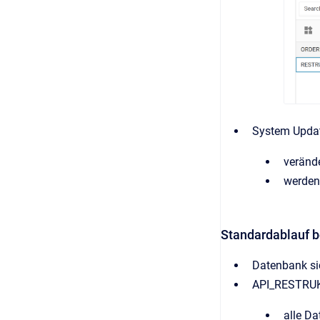
System Upda
verände
werden
Standardablauf 
Datenbank si
API_RESTRUKT_
alle D