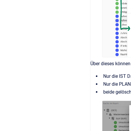
Über dieses können
Nur die IST 
Nur die PLAN
beide gelösc