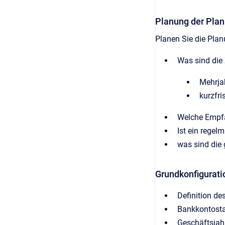
Planung der Pla
Planen Sie die Planu
Was sind die 
Mehrja
kurzfri
Welche Empfä
Ist ein rege
was sind die 
Grundkonfigurat
Definition de
Bankkontosta
Geschäftsjah