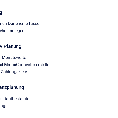
g
enen Darlehen erfassen
lehen anlegen
uV Planung
r Monatswerte
it MatrixConnector erstellen
r Zahlungsziele
ilanzplanung
tandardbestände
ungen