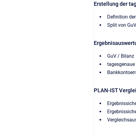
Erstellung der 
Definition de
Split von Gu
Ergebnisauswert
GuV / Bilanz
tagesgenaue 
Bankkontoen
PLAN-IST Vergle
Ergebnissich
Ergebnissich
Vergleichsau