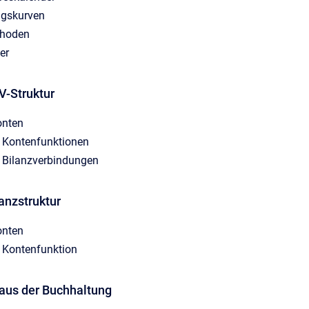
ngskurven
hoden
er
V-Struktur
onten
r Kontenfunktionen
r Bilanzverbindungen
lanzstruktur
onten
r Kontenfunktion
 aus der Buchhaltung