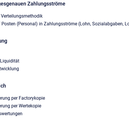
tagesgenauen Zahlungsströme
r Verteilungsmethodik
V Posten (Personal) in Zahlungsströme (Lohn, Sozialabgaben, L
ung
Liquidität
twicklung
ich
erung per Factorykopie
erung per Wertekopie
swertungen