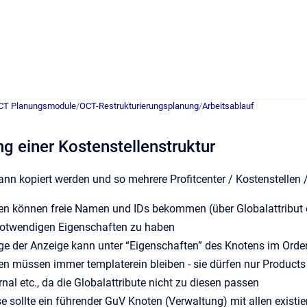
CT Planungsmodule
/
OCT-Restrukturierungsplanung
/
Arbeitsablauf
ng einer Kostenstellenstruktur
nn kopiert werden und so mehrere Profitcenter / Kostenstellen 
en können freie Namen und IDs bekommen (über Globalattribut e
notwendigen Eigenschaften zu haben
ge der Anzeige kann unter “Eigenschaften” des Knotens im Orde
en müssen immer templaterein bleiben - sie dürfen nur Product
al etc., da die Globalattribute nicht zu diesen passen
 sollte ein führender GuV Knoten (Verwaltung) mit allen existie