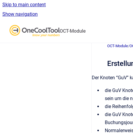
Skip to main content
Show navigation
Go to homepage
OCT-Module
OCT-Module
/
O
Erstellu
Der Knoten “GuV” ka
die GuV Knot
sein um die 
die Reihenfol
die GuV Knot
Buchungsjourn
Normalerweise