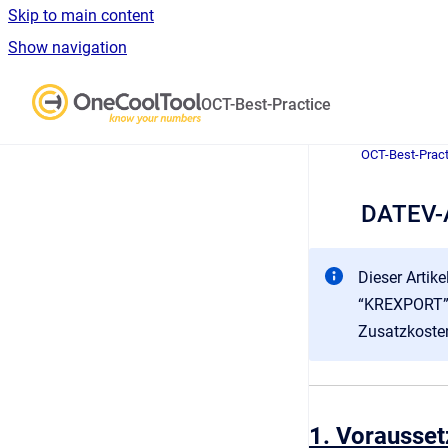
Skip to main content
Show navigation
Go to homepage
OCT-Best-Practice
OCT-Best-Pract
DATEV-A
Dieser Artik
“KREXPORT”. 
Zusatzkosten
1. Vorausse