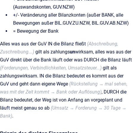
(Auswandskonten, GUV.NZW)
+/- Veränderung aller Bilanzkonten (außer BANK, alle
Bewegungen außer BIL.GUV.ZU.NZW, BIL.GUV.AB.NZW)
= Bewegung der Bank
Alles was aus der GuV IN die Bilanz fließt
(Abschreibung,
Zuschreibung….)
gilt als zahlungs
un
wirksam, alles was aus der
GuV direkt über die Bank läuft oder was DURCH die Bilanz läuft
(Forderungen, Verbindlichkeiten, Umsatzsteuer...)
gilt als
zahlungswirksam. IN die Bilanz bedeutet es kommt aus der
GuV und geht dann eigene Wege
(Rückstellung → mal sehen,
was mit der Zeit kommt → Bank oder Auflösung)
, DURCH die
Bilanz bedeutet, der Weg ist von Anfang an vorgeplant und
läuft meist genau so ab
(Umsatz → Forderung → 30 Tage →
Bank)
.