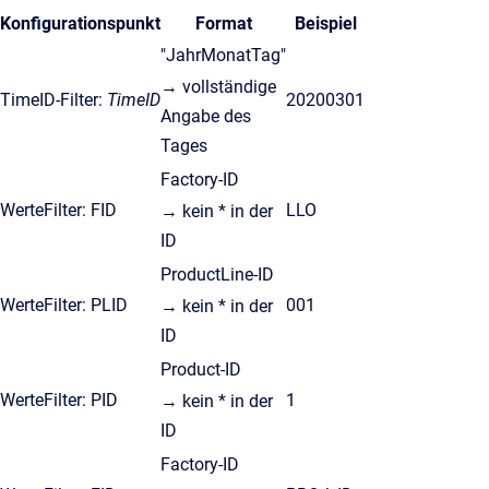
Konfigurationspunkt
Format
Beispiel
"JahrMonatTag"
→ vollständige
TimeID-Filter:
TimeID
20200301
Angabe des
Tages
Factory-ID
WerteFilter: FID
LLO
→ kein * in der
ID
ProductLine-ID
WerteFilter: PLID
001
→ kein * in der
ID
Product-ID
WerteFilter: PID
1
→ kein * in der
ID
Factory-ID