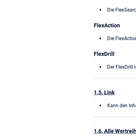
Die FlexSearc
FlexAction
Die FlexActio
FlexDrill
Der FlexDrill 
1.5. Link
Kann den Inha
1.6. Alle Wertrei