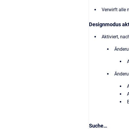
Verwirft alle
Designmodus akt
Aktiviert, na
Änderu
Änderu
Suche…