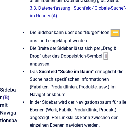
allen Ebenen der Datenerfassung gibt. Siehe:
3.3. Datenerfassung | Suchfeld-“Globale-Suche”-
im-Header-(A)
Die Sidebar kann über das “Burger”-Icon
aus- und eingeklappt werden.
Die Breite der Sidebar lässt sich per „Drag &
Drop“ über das Doppelstrich-Symbol
anpassen.
Das
Suchfeld “Suche im Baum”
ermöglicht die
Suche nach spezifischen Informationen
(Fabriken, Produktlinien, Produkte, usw.) im
Sideba
Navigationsbaum.
r
(B)
In der Sidebar wird der Navigationsbaum für alle
mit
Ebenen (Werk, Fabrik, Produktlinie, Produkt)
Naviga
angezeigt. Per Linksklick kann zwischen den
tionsba
einzelnen Ebenen navigiert werden.