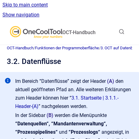
Skip to main content
Show navigation
Go to homepage
OCT-Handbuch
OCT-Handbuch
/
Funktionen der Programmoberfläche
/
3. OCT auf Datenban
3.2. Datenflüsse
Im Bereich “Datenflüsse” zeigt der Header
(A)
den
aktuell geöffneten Pfad an. Alle weiteren Erklärungen
zum Header können hier “
3.1. Startseite | 3.1.1.-
Header-(A)
” nachgelesen werden.
In der Sidebar
(B)
werden die Menüpunkte
“Datenquellen“, “Mandantenverwaltung“,
“Prozesspipelines“
und
“Prozesslogs“
angezeigt, in