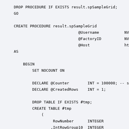
DROP PROCEDURE IF EXISTS result.spSampleGrid;

GO

CREATE PROCEDURE result.spSampleGrid  

                            @Username           NV
                            @FactoryID          NV
                            @Host               ht
AS

    BEGIN

        SET NOCOUNT ON

        DECLARE @Counter        INT = 100000; -- s
        DECLARE @CreatedRows    INT = 1;

        DROP TABLE IF EXISTS #tmp;

        CREATE TABLE #tmp

            (

                 RowNumber      INTEGER           
                ,IntRowGroup10  INTEGER           