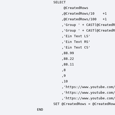
                    SELECT

                         @CreatedRows             
                        ,@CreatedRows/10    +1    
                        ,@CreatedRows/100   +1    
                        ,'Group ' + CAST(@CreatedR
                        ,'Group ' + CAST(@CreatedR
                        ,'Ein Text LS'            
                        ,'Ein Text RS'            
                        ,'Ein Text CS'            
                        ,88.99                    
                        ,88.22                    
                        ,88.11                    
                        ,8                        
                        ,9                        
                        ,10                       
                        ,'https://www.youtube.com/
                        ,'https://www.youtube.com/
                        ,'https://www.youtube.com/
                    SET @CreatedRows = @CreatedRow
            END
