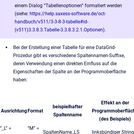
einem Dialog “Tabellenoptionen” formatiert werden
(siehe:
https://help.saxess-software.de/oct-
handbuch/v511/3-3-8-3-tabelle#id-
(v511)3.3.8.3.Tabelle-3.3.8.3.2.1.Optionen
).
Bei der Erstellung einer Tabelle für eine DataGrid-
Prozedur gibt es verschiedene Spaltennamen-Suffixe,
deren Verwendung einen direkten Einfluss auf die
Eigenschaften der Spalte an der Programmoberfläche
haben:
Effekt an der
beispielhafter
Ausrichtung
Format
Programmoberfläc
Spaltenname
(des Beispiels)
“_L” =
“M” =
SpaltenName_LS
linksbündiger String