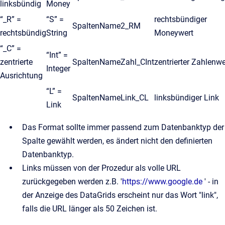
linksbündig
Money
“_R” =
“S” =
rechtsbündiger
SpaltenName2_RM
rechtsbündig
String
Moneywert
“_C” =
“Int” =
zentrierte
SpaltenNameZahl_CInt
zentrierter Zahlenwe
Integer
Ausrichtung
“L” =
SpaltenNameLink_CL
linksbündiger Link
Link
Das Format sollte immer passend zum Datenbanktyp der
Spalte gewählt werden, es ändert nicht den definierten
Datenbanktyp.
Links müssen von der Prozedur als volle URL
zurückgegeben werden z.B. '
https://www.google.de
' - in
der Anzeige des DataGrids erscheint nur das Wort "link",
falls die URL länger als 50 Zeichen ist.