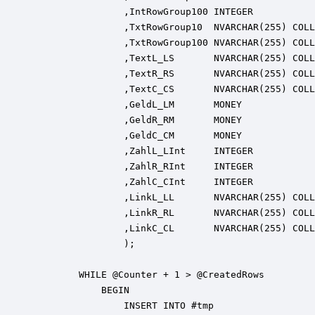
                ,IntRowGroup100 INTEGER           
                ,TxtRowGroup10  NVARCHAR(255) COLL
                ,TxtRowGroup100 NVARCHAR(255) COLL
                ,TextL_LS       NVARCHAR(255) COLL
                ,TextR_RS       NVARCHAR(255) COLL
                ,TextC_CS       NVARCHAR(255) COLL
                ,GeldL_LM       MONEY             
                ,GeldR_RM       MONEY             
                ,GeldC_CM       MONEY             
                ,ZahlL_LInt     INTEGER           
                ,ZahlR_RInt     INTEGER           
                ,ZahlC_CInt     INTEGER           
                ,LinkL_LL       NVARCHAR(255) COLL
                ,LinkR_RL       NVARCHAR(255) COLL
                ,LinkC_CL       NVARCHAR(255) COLL
                );

        WHILE @Counter + 1 > @CreatedRows

            BEGIN

                INSERT INTO #tmp
