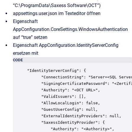
“C:\ProgramData\Saxess Software\OCT”)
appsettings.user.json im Texteditor öffnen
Eigenschaft
AppConfiguration.CoreSettings.WindowsAuthentication
auf “true” setzen
Eigenschaft AppConfiguration.IdentityServerConfig
ersetzen mit
CODE
"IdentityServerConfig": {

      "ConnectionString": "Server=<SQL Serve
      "SigningCertificatePassword": "<Zertifi
      "Authority": "<OCT URL>",

      "ValidIssuers": [],

      "AllowLocalLogin": false,

      "GuestUserConfig": null,

      "ExternalIdentityProviders": null,

      "SaxessIdentityProvider": {

          "Authority": "<Authority>",
