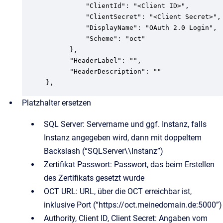
          "ClientId": "<Client ID>",

          "ClientSecret": "<Client Secret>",

          "DisplayName": "OAuth 2.0 Login",

          "Scheme": "oct"

	  },

      "HeaderLabel": "",

      "HeaderDescription": ""

},
Platzhalter ersetzen
SQL Server: Servername und ggf. Instanz, falls
Instanz angegeben wird, dann mit doppeltem
Backslash (“SQLServer\\Instanz”)
Zertifikat Passwort: Passwort, das beim Erstellen
des Zertifikats gesetzt wurde
OCT URL: URL, über die OCT erreichbar ist,
inklusive Port (“https://oct.meinedomain.de:5000”)
Authority, Client ID, Client Secret: Angaben vom