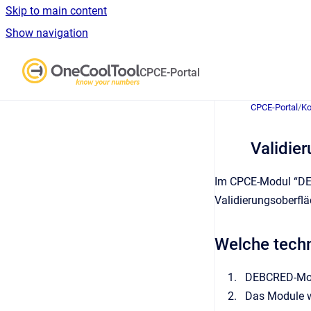
Skip to main content
Show navigation
Go to homepage
CPCE-Portal
CPCE-Portal
/
Ko
Validie
Im CPCE-Modul “DEB
Validierungsoberflä
Welche techn
DEBCRED-Modul
Das Module w