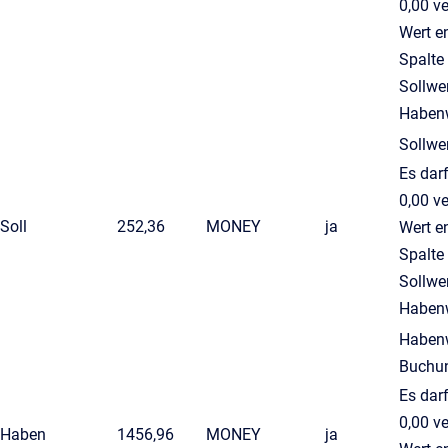
0,00 v
Wert e
Spalte
Sollwe
Habenw
Sollwe
Es darf
0,00 v
Soll
252,36
MONEY
ja
Wert e
Spalte
Sollwe
Habenw
Habenw
Buchu
Es darf
0,00 v
Haben
1456,96
MONEY
ja