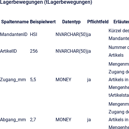
Lagerbewegungen (tLagerbewegungen)
Spaltenname
Beispielwert
Datentyp
Pflichtfeld
Erläute
Kürzel de
MandantenID
HSI
NVARCHAR(50)
ja
Mandante
Nummer 
ArtikelID
256
NVARCHAR(50)
ja
Artikels
Mengenm
Zugang d
Zugang_mm
5,5
MONEY
ja
Artikels in
Mengenhe
tArtikels
Mengenm
Zugang d
Abgang_mm
2,7
MONEY
ja
Artikels in
Mengenhe