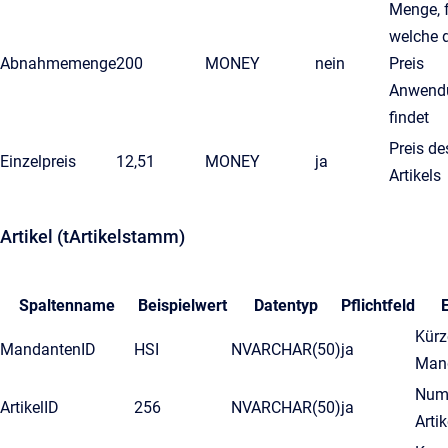
Menge, 
welche 
Abnahmemenge
200
MONEY
nein
Preis
Anwend
findet
Preis de
Einzelpreis
12,51
MONEY
ja
Artikels
Artikel (tArtikelstamm)
Spaltenname
Beispielwert
Datentyp
Pflichtfeld
Kürz
MandantenID
HSI
NVARCHAR(50)
ja
Man
Num
ArtikelID
256
NVARCHAR(50)
ja
Artik