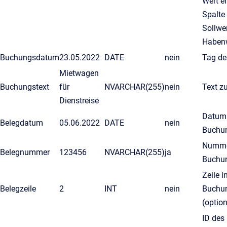
Wert e
Spalte
Sollwe
Habenw
Buchungsdatum
23.05.2022
DATE
nein
Tag de
Mietwagen
Buchungstext
für
NVARCHAR(255)
nein
Text z
Dienstreise
Datum
Belegdatum
05.06.2022
DATE
nein
Buchu
Numme
Belegnummer
123456
NVARCHAR(255)
ja
Buchu
Zeile i
Belegzeile
2
INT
nein
Buchu
(option
ID des 