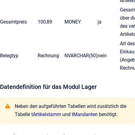
Artikel
Gesamt
über d
Gesamtpreis
100,89
MONEY
ja
des ve
Artikel
Art des
Einkau
Belegtyp
Rechnung
NVARCHAR(50)
nein
(Angeb
Rechn
Datendefinition für das Modul Lager
Neben den aufgeführten Tabellen wird zusätzlich die
Tabelle
tArtikelstamm
und
tMandanten
benötigt.