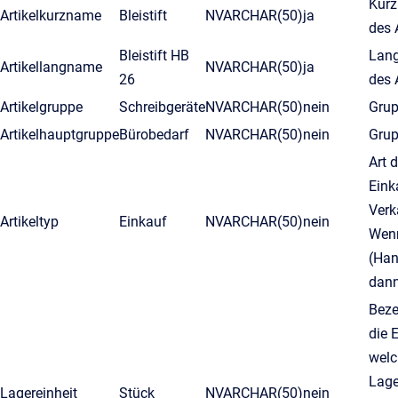
Kurz
Artikelkurzname
Bleistift
NVARCHAR(50)
ja
des 
Bleistift HB
Lan
Artikellangname
NVARCHAR(50)
ja
26
des 
Artikelgruppe
Schreibgeräte
NVARCHAR(50)
nein
Gru
Artikelhauptgruppe
Bürobedarf
NVARCHAR(50)
nein
Gru
Art d
Eink
Verk
Artikeltyp
Einkauf
NVARCHAR(50)
nein
Wenn
(Han
dann
Beze
die E
welc
Lag
Lagereinheit
Stück
NVARCHAR(50)
nein