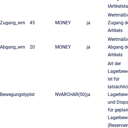
tArtikels
Wertmäßi
Zugang_wm
45
MONEY
ja
Zugang d
Artikels
Wertmäßi
Abgang_wm
20
MONEY
ja
Abgang d
Artikels
Art der
Lagerbew
Ist für
tatsächli
Bewegungstyp
Ist
NVARCHAR(50)
ja
Lagerbew
und Dispo
für geplan
Lagerbew
(Reservie