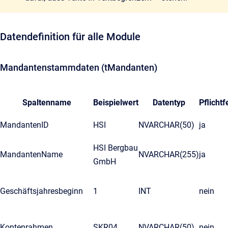
Datendefinition für alle Module
Mandantenstammdaten (tMandanten)
Spaltenname
Beispielwert
Datentyp
Pflichtf
MandantenID
HSI
NVARCHAR(50)
ja
HSI Bergbau
MandantenName
NVARCHAR(255)
ja
GmbH
Geschäftsjahresbeginn
1
INT
nein
Kontenrahmen
SKR04
NVARCHAR(50)
nein