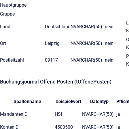
Hauptgruppe
Gruppe
L
Land
Deutschland
NVARCHAR(50)
nein
K
O
Ort
Leipzig
NVARCHAR(50)
nein
K
P
Postleitzahl
09117
NVARCHAR(50)
nein
K
Buchungsjournal Offene Posten (tOffenePosten)
Spaltenname
Beispielwert
Datentyp
Pflich
MandantenID
HSI
NVARCHAR(50)
ja
KontenID
4500500
NVARCHAR(50)
ja