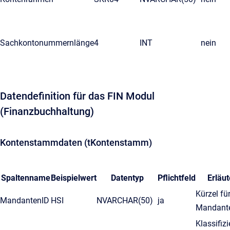
Sachkontonummernlänge
4
INT
nein
Datendefinition für das FIN Modul
(Finanzbuchhaltung)
Kontenstammdaten (tKontenstamm)
Spaltenname
Beispielwert
Datentyp
Pflichtfeld
Erläu
Kürzel fü
MandantenID
HSI
NVARCHAR(50)
ja
Mandant
Klassifiz