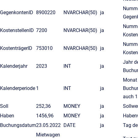
Numme
GegenkontenID
8900220
NVARCHAR(50)
ja
Gegen
Numme
KostenstellenID
7200
NVARCHAR(50)
ja
Kosten
Numme
KostenträgerID
753010
NVARCHAR(50)
ja
Kosten
Jahr d
Kalenderjahr
2023
INT
ja
Buchu
Monat 
Kalenderperiode
1
INT
ja
Buchun
auch 1
Soll
252,36
MONEY
ja
Sollwer
Haben
1456,96
MONEY
ja
Haben
Buchungsdatum
23.05.2022
DATE
ja
Tag de
Mietwagen