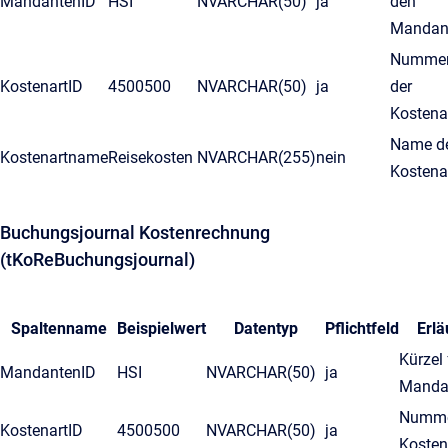
MandantenID
HSI
NVARCHAR(50)
ja
den
Mandan
Numme
KostenartID
4500500
NVARCHAR(50)
ja
der
Kostena
Name d
Kostenartname
Reisekosten
NVARCHAR(255)
nein
Kostena
Buchungsjournal Kostenrechnung
(tKoReBuchungsjournal)
Spaltenname
Beispielwert
Datentyp
Pflichtfeld
Erlä
Kürzel 
MandantenID
HSI
NVARCHAR(50)
ja
Manda
Numme
KostenartID
4500500
NVARCHAR(50)
ja
Kosten