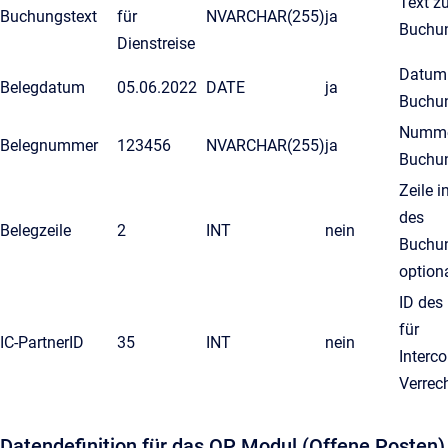
Text zu
Buchungstext
für
NVARCHAR(255)
ja
Buchu
Dienstreise
Datum
Belegdatum
05.06.2022
DATE
ja
Buchu
Numme
Belegnummer
123456
NVARCHAR(255)
ja
Buchu
Zeile i
des
Belegzeile
2
INT
nein
Buchun
option
ID des
für
IC-PartnerID
35
INT
nein
Interc
Verrec
Datendefinition für das OP Modul (Offene Posten)