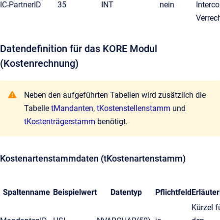
IC-PartnerID
35
INT
nein
Interc
Verrec
Datendefinition für das KORE Modul
(Kostenrechnung)
Neben den aufgeführten Tabellen wird zusätzlich die
Tabelle
tMandanten
,
tKostenstellenstamm
und
tKostenträgerstamm
benötigt.
Kostenartenstammdaten (tKostenartenstamm)
Spaltenname
Beispielwert
Datentyp
Pflichtfeld
Erläute
Kürzel f