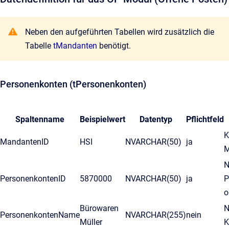
Neben den aufgeführten Tabellen wird zusätzlich die
Tabelle
tMandanten
benötigt.
Personenkonten (tPersonenkonten)
Spaltenname
Beispielwert
Datentyp
Pflichtfeld
K
MandantenID
HSI
NVARCHAR(50)
ja
M
N
PersonenkontenID
5870000
NVARCHAR(50)
ja
P
o
Bürowaren
N
PersonenkontenName
NVARCHAR(255)
nein
Müller
K