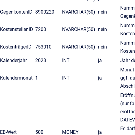
Numme
GegenkontenID
8900220
NVARCHAR(50)
nein
Gegen
Numme
KostenstellenID
7200
NVARCHAR(50)
nein
Kosten
Numme
KostenträgerID
753010
NVARCHAR(50)
nein
Kosten
Kalenderjahr
2023
INT
ja
Jahr d
Monat 
Kalendermonat
1
INT
ja
ggf. au
Abschl
Eröffn
(nur fa
eröffne
DATEV
Es darf
EB-Wert
500
MONEY
ja