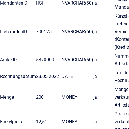
MandantenID
HSI
NVARCHAR(50)
ja
Manda
Kürzel
Liefera
LieferantenID
700125
NVARCHAR(50)
ja
Verbin
tKont
(Kredit
Numme
ArtikelID
5870000
NVARCHAR(50)
ja
Artikel
Tag de
Rechnungsdatum
23.05.2022
DATE
ja
Rechn
Menge
Menge
200
MONEY
ja
verkau
Artikel
Preis d
Einzelpreis
12,51
MONEY
ja
verkau