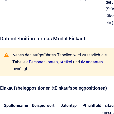
gefü
(Stü
Kilo
etc.)
Datendefinition für das Modul Einkauf
Neben den aufgeführten Tabellen wird zusätzlich die
Tabelle
dPersonenkonten
,
tArtikel
und
tMandanten
benötigt.
Einkaufsbelegpositionen (tEinkaufsbelegpositionen)
Spaltenname
Beispielwert
Datentyp
Pflichtfeld
Erlä
Kürzel