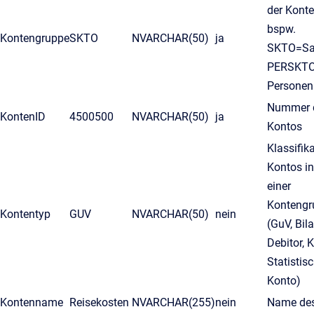
der Kont
bspw.
Kontengruppe
SKTO
NVARCHAR(50)
ja
SKTO=Sa
PERSKTO
Personen
Nummer 
KontenID
4500500
NVARCHAR(50)
ja
Kontos
Klassifik
Kontos i
einer
Kontengr
Kontentyp
GUV
NVARCHAR(50)
nein
(GuV, Bila
Debitor, K
Statistis
Konto)
Kontenname
Reisekosten
NVARCHAR(255)
nein
Name des