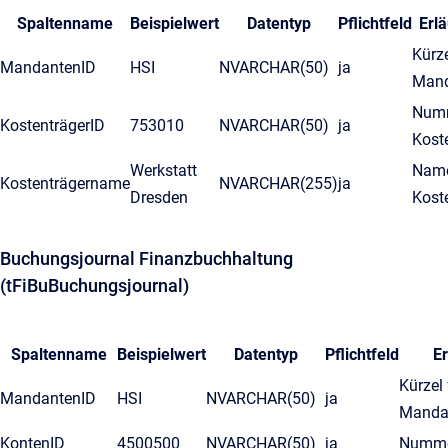
Spaltenname
Beispielwert
Datentyp
Pflichtfeld
Erl
Kürze
MandantenID
HSI
NVARCHAR(50)
ja
Mand
Numm
KostenträgerID
753010
NVARCHAR(50)
ja
Kost
Werkstatt
Name
Kostenträgername
NVARCHAR(255)
ja
Dresden
Kost
Buchungsjournal Finanzbuchhaltung
(tFiBuBuchungsjournal)
Spaltenname
Beispielwert
Datentyp
Pflichtfeld
E
Kürzel 
MandantenID
HSI
NVARCHAR(50)
ja
Manda
KontenID
4500500
NVARCHAR(50)
ja
Numme