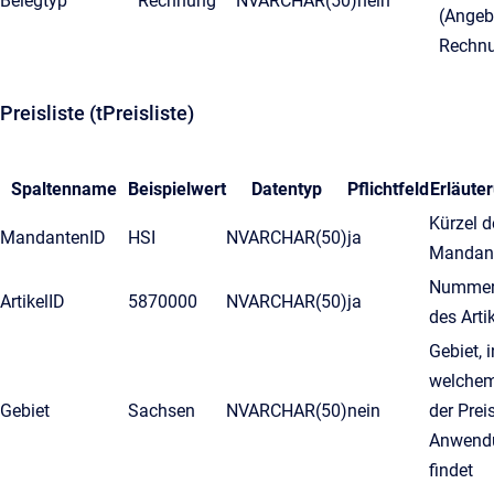
Belegtyp
Rechnung
NVARCHAR(50)
nein
(Angeb
Rechn
Preisliste (tPreisliste)
Spaltenname
Beispielwert
Datentyp
Pflichtfeld
Erläute
Kürzel d
MandantenID
HSI
NVARCHAR(50)
ja
Mandan
Numme
ArtikelID
5870000
NVARCHAR(50)
ja
des Arti
Gebiet, i
welche
Gebiet
Sachsen
NVARCHAR(50)
nein
der Prei
Anwend
findet