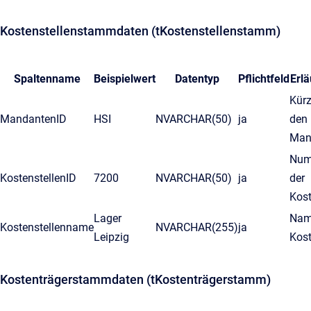
Kostenstellenstammdaten (tKostenstellenstamm)
Spaltenname
Beispielwert
Datentyp
Pflichtfeld
Erl
Kürz
MandantenID
HSI
NVARCHAR(50)
ja
den
Man
Num
KostenstellenID
7200
NVARCHAR(50)
ja
der
Kost
Lager
Nam
Kostenstellenname
NVARCHAR(255)
ja
Leipzig
Kost
Kostenträgerstammdaten (tKostenträgerstamm)