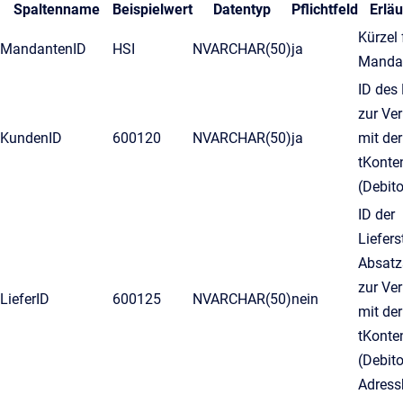
Spaltenname
Beispielwert
Datentyp
Pflichtfeld
Erlä
Kürzel 
MandantenID
HSI
NVARCHAR(50)
ja
Manda
ID des
zur Ve
KundenID
600120
NVARCHAR(50)
ja
mit der
tKont
(Debito
ID der
Liefers
Absatz
zur Ve
LieferID
600125
NVARCHAR(50)
nein
mit der
tKont
(Debito
Adress