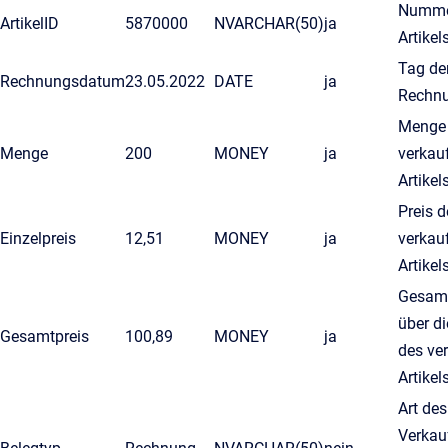
Numme
ArtikelID
5870000
NVARCHAR(50)
ja
Artikel
Tag de
Rechnungsdatum
23.05.2022
DATE
ja
Rechn
Menge
Menge
200
MONEY
ja
verkau
Artikel
Preis d
Einzelpreis
12,51
MONEY
ja
verkau
Artikel
Gesamt
über d
Gesamtpreis
100,89
MONEY
ja
des ve
Artikel
Art des
Verkau