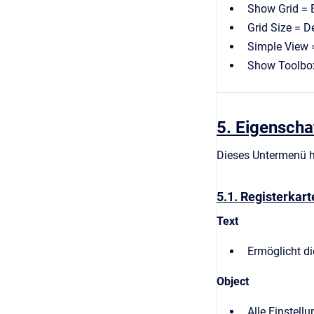
Show Grid = B
Grid Size = De
Simple View =
Show Toolbox
5. Eigenscha
Dieses Untermenü h
5.1. Registerkarte
Text
Ermöglicht di
Object
Alle Einstell