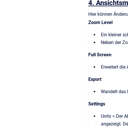
4. Ansichts
Hier können Änderu
Zoom Level
Ein kleiner s
Neben der Zoo
Full Screen
Erweitert di
Export
Wandelt das 
Settings
Units = Der A
angezeigt. Der