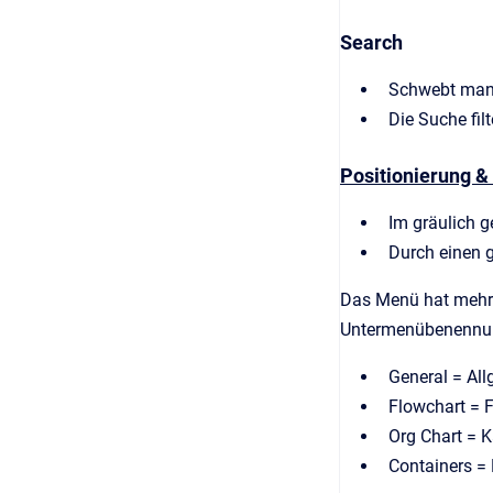
Search
Schwebt man 
Die Suche fil
Positionierung &
Im gräulich g
Durch einen g
Das Menü hat mehre
Untermenübenennun
General = Al
Flowchart = 
Org Chart = K
Containers = 