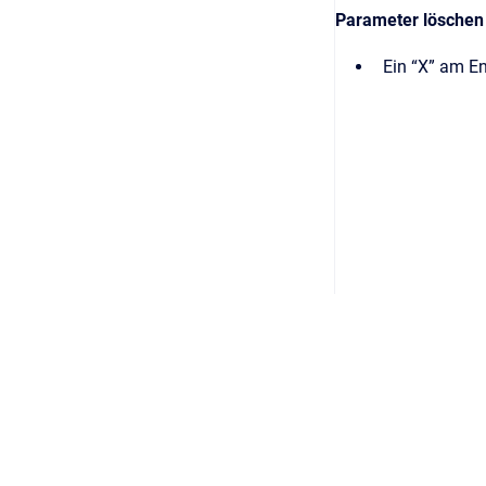
Parameter löschen
Ein “X” am E
Zur Homepage
/
Zum Supportformular
Copyright © 2026 Saxess Software GmbH
•
Powered by
Scroll Vie