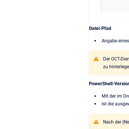
Datei-Pfad
Angabe eines 
Der OCT-Dien
zu hinterle
PowerShell-Versio
Mit der im D
Ist die ausg
Nach der (Ne