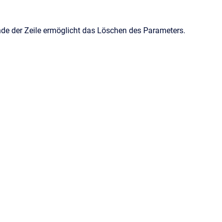
nde der Zeile ermöglicht das Löschen des Parameters.
wport
&
Atlassian Confluence