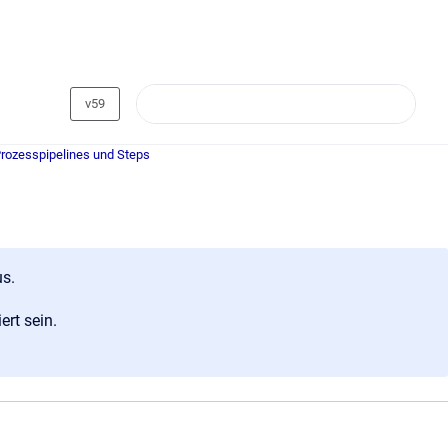
v59
Prozesspipelines und Steps
us.
ert sein.