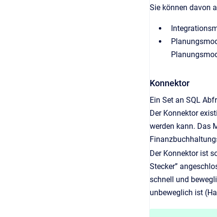
Sie können davon 
Integrations
Planungsmodul
Planungsmod
Konnektor
Ein Set an SQL Abfr
Der Konnektor exis
werden kann. Das Mo
Finanzbuchhaltung
Der Konnektor ist 
Stecker” angeschlos
schnell und bewegl
unbeweglich ist (Hau