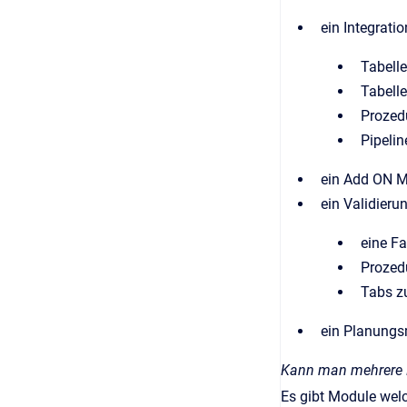
ein Integrati
Tabell
Tabell
Prozed
Pipelin
ein Add ON Mo
ein Validieru
eine Fa
Prozed
Tabs zu
ein Planungs
Kann man mehrere 
Es gibt Module welc