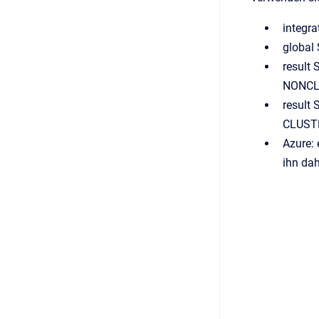
integr
global
result
NONCL
result
CLUSTE
Azure: 
ihn dah