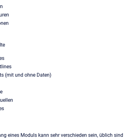
en
uren
onen
lte
es
tlines
ts (mit und ohne Daten)
e
uellen
es
ng eines Moduls kann sehr verschieden sein, üblich sind