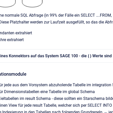
ine normale SQL Abfrage (in 99% der Fälle ein SELECT ….FROM, ab
. Diese Platzhalter werden zur Laufzeit ausgefüllt, so das die A
danten extrahiert
re extrahiert
ines Konnektors auf das System SAGE 100 - die { } Werte sind 
rationsmodule
 für jede aus dem Vorsystem abzuholende Tabelle im integration
 für Dimensionstabellen eine Tabelle im global Schema
 Zieltabellen im result Schema - diese sollten ein Starschema b
einen View für jede result Tabelle, welcher sich per SELECT INTO i
 Indexierung in den Tabellen nach folgenden Grundregeln → jed