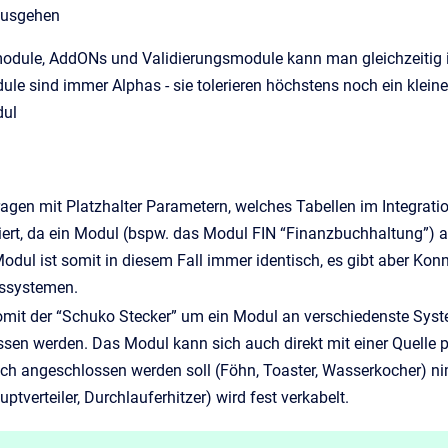
ausgehen
module, AddONs und Validierungsmodule kann man gleichzeitig i
e sind immer Alphas - sie tolerieren höchstens noch ein kleine
ul
agen mit Platzhalter Parametern, welches Tabellen im Integrat
tiert, da ein Modul (bspw. das Modul FIN “Finanzbuchhaltung”)
dul ist somit in diesem Fall immer identisch, es gibt aber Ko
ssystemen.
somit der “Schuko Stecker” um ein Modul an verschiedenste Sys
sen werden. Das Modul kann sich auch direkt mit einer Quelle per
ich angeschlossen werden soll (Föhn, Toaster, Wasserkocher) ni
ptverteiler, Durchlauferhitzer) wird fest verkabelt.