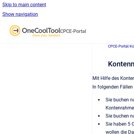
Skip to main content
Show navigation
Go to homepage
CPCE-Portal
CPCE-Portal
/
Ko
Konten
Mit Hilfe des Kont
In folgenden Fälle
Sie buchen n
Kontenrahmen
Sie buchen n
Sie haben 5 G
wollen die Da