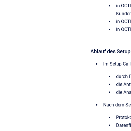
in OCT
Kunden
in OCT
in OCT
Ablauf des Setup
Im Setup Call
durch I
die Ant
die Ans
Nach dem Set
Protoko
Datenf