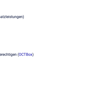
satzleistungen)
rechtigen (
OCTBox
)