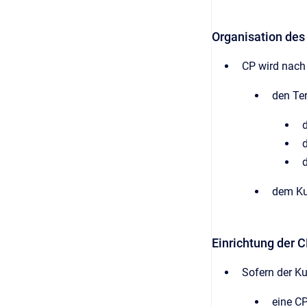
Organisation des
CP wird nac
den Te
d
dem Ku
Einrichtung der 
Sofern der Ku
eine C