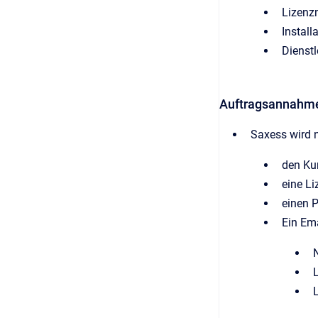
Lizenz
Install
Dienstl
Auftragsannahme
Saxess wird 
den Ku
eine Li
einen P
Ein Em