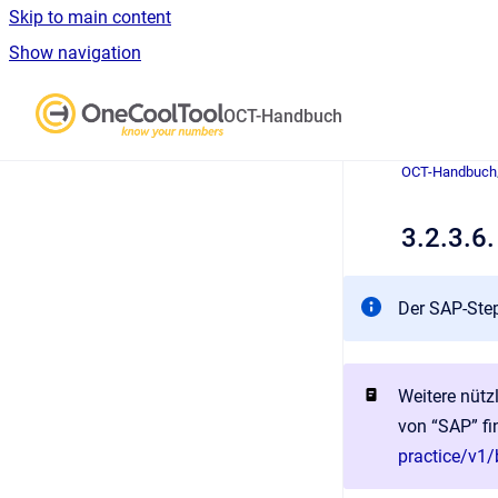
Skip to main content
Show navigation
Go to homepage
OCT-Handbuch
OCT-Handbuch
3.2.3.6
Der SAP-Step
Weitere nütz
von “SAP” fi
practice/v1/b