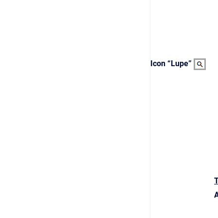
Icon “Lupe”
T
A